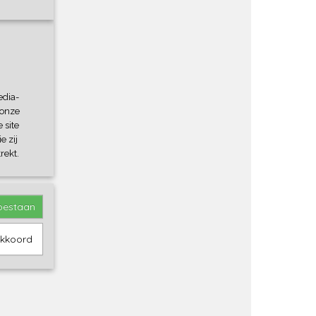
Ok
edia-
 onze
 site
e zij
rekt.
toestaan
akkoord