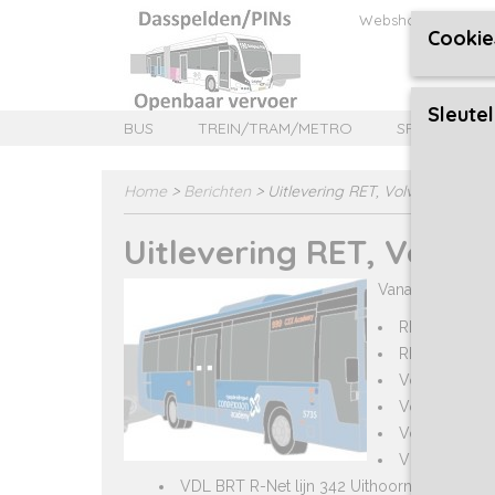
Webshop
Contac
Cookie
Sleute
BUS
TREIN/TRAM/METRO
SPECIAL ITE
Home
>
Berichten
> Uitlevering RET, Volvo, VDL BRT
Uitlevering RET, Volvo
Vanaf aanstaan
RET 1452 zon
RET 1452 met
Volvo 8700 
Volvo 8700 Z
Volvo 8700 
VDL BRT R-Net
VDL BRT R-Net lijn 342 Uithoorn