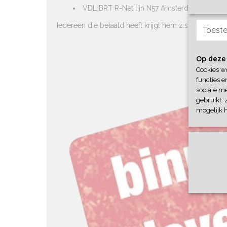
VDL BRT R-Net lijn N57 Amsterdam
Iedereen die betaald heeft krijgt hem z.s.m. geleve
Toest
Op deze
Cookies w
functies e
sociale me
gebruikt. 
mogelijk 