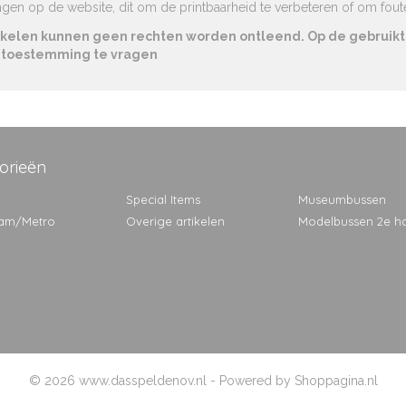
gen op de website, dit om de printbaarheid te verbeteren of om fouten
rtikelen kunnen geen rechten worden ontleend. Op de gebruikt
m toestemming te vragen
orieën
Special Items
Museumbussen
ram/Metro
Overige artikelen
Modelbussen 2e h
© 2026 www.dasspeldenov.nl - Powered by Shoppagina.nl