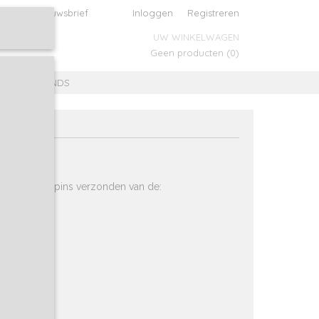
evens
Nieuwsbrief
Inloggen
Registreren
UW WINKELWAGEN
Geen producten
(0)
SEN 2E HANDS
spelden en pins verzonden van de: