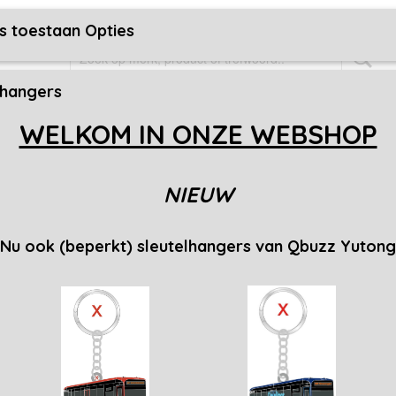
t
Over ons
Zelf speld laten maken?
Berichten
Rekening geg
s toestaan Opties
lhangers
MS
OVERIGE ARTIKELEN
MUSEUMBUSSEN
MODELBUS
WELKOM IN ONZE WEBSHOP
 R-Net
NIEUW
, VDL BRT R-Net
de
maandag 21 september
worden de reeds bestelde
en
betaalde 
Nu ook (beperkt) sleutelhangers van Qbuzz Yutong
der pantograaf
 pantograaf
CXX Academy
eeland (Gent Express)
IJsselmond
 lijn 342 Mijdrecht