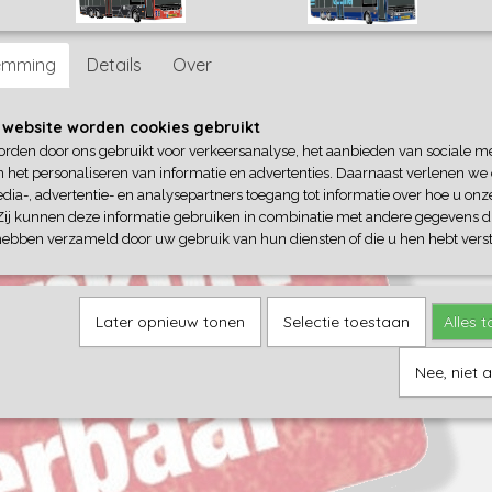
rd via de gekozen verzendoptie.
emming
Details
Over
 website worden cookies gebruikt
orden door ons gebruikt voor verkeersanalyse, het aanbieden van sociale m
n het personaliseren van informatie en advertenties. Daarnaast verlenen we
dia-, advertentie- en analysepartners toegang tot informatie over hoe u onze
Zij kunnen deze informatie gebruiken in combinatie met andere gegevens di
hebben verzameld door uw gebruik van hun diensten of die u hen hebt verst
Later opnieuw tonen
Selectie toestaan
Alles 
Nee, niet 