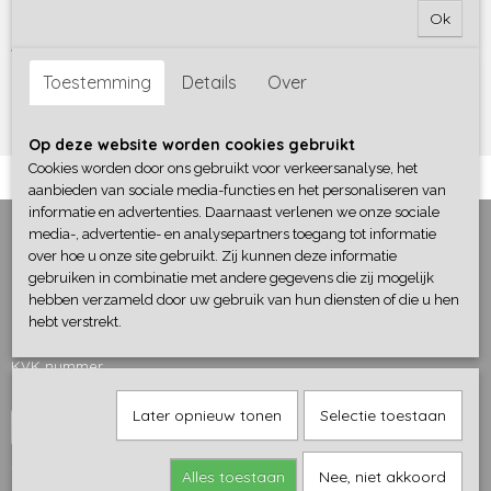
de werkelijkheid eruit te halen.
Ok
Aan de afbeeldingen of beschrijving bij de artikelen
kunnen geen rechten worden ontleend. Op de gebruikte
Toestemming
Details
Over
afbeeldingen rust een copyright. Wilt u een afbeelding
gebruiken dient u de eigenaar om toestemming te vragen
Op deze website worden cookies gebruikt
Cookies worden door ons gebruikt voor verkeersanalyse, het
aanbieden van sociale media-functies en het personaliseren van
informatie en advertenties. Daarnaast verlenen we onze sociale
media-, advertentie- en analysepartners toegang tot informatie
Informatie
over hoe u onze site gebruikt. Zij kunnen deze informatie
gebruiken in combinatie met andere gegevens die zij mogelijk
Contact
hebben verzameld door uw gebruik van hun diensten of die u hen
Over ons
hebt verstrekt.
Productfilter
KVK nummer
BTW-ID
Later opnieuw tonen
Selectie toestaan
Herroeping
Categorieën
Alles toestaan
Nee, niet akkoord