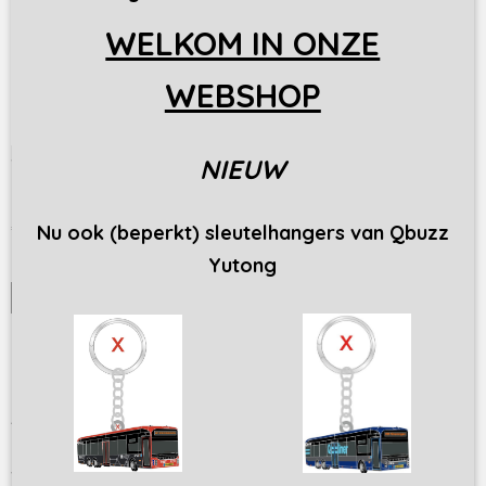
WELKOM IN ONZE
WEBSHOP
NIEUW
WN Leyland-Den Oudsten LOK 5676
Leyland-Den Oudsten LOK Maatschappij: West Nederland…
€ 10,50
Nu ook (beperkt) sleutelhangers van Qbuzz
Yutong
✓
Op voorraad
IN WINKELWAGEN
Afbeeldingen en beschrijvingen:
De producten kunnen licht afwijken van de afbeeldingen op de
website, dit om de printbaarheid te verbeteren of om fouten met