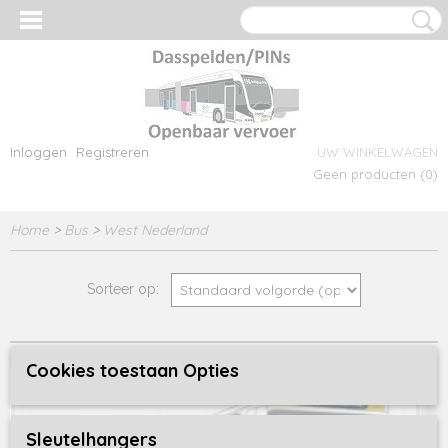
Inloggen
Registreren
UW WINKELWAGEN
Geen producten
(0)
Home
>
Bus
>
West Nederland
Sorteer op:
Cookies toestaan Opties
Sleutelhangers