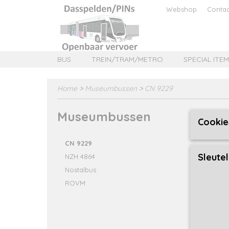
Webshop
Contac
BUS
TREIN/TRAM/METRO
SPECIAL ITE
Home
>
Museumbussen
>
CN 9229
Museumbussen
Exclusi
Cookie
Select
CN 9229
Sleute
NZH 4864
Nostalbus
Sortee
ROVM