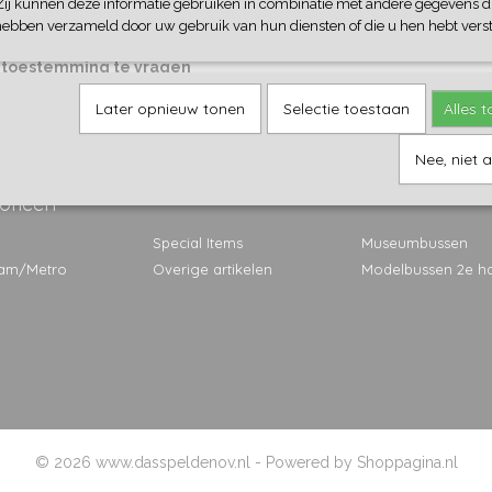
Zij kunnen deze informatie gebruiken in combinatie met andere gegevens di
gen op de website, dit om de printbaarheid te verbeteren of om fouten
hebben verzameld door uw gebruik van hun diensten of die u hen hebt verst
rtikelen kunnen geen rechten worden ontleend. Op de gebruikt
m toestemming te vragen
Later opnieuw tonen
Selectie toestaan
Alles 
Nee, niet 
orieën
Special Items
Museumbussen
ram/Metro
Overige artikelen
Modelbussen 2e h
© 2026 www.dasspeldenov.nl - Powered by Shoppagina.nl