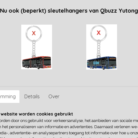
Nu ook (beperkt) sleutelhangers van Qbuzz Yutong
MB200DKDL/Den Oudsten
Mok Centraal Nederland 
aal Nederland 9229
(300ml)
200DKDL/Den Oudsten
Mok (inhoud 300ML) met foto va
eet)
t) Maatschappij: Centraal…
CN9229.
€ 12,50
emming
Details
Over
 website worden cookies gebruikt
orden door ons gebruikt voor verkeersanalyse, het aanbieden van sociale m
n het personaliseren van informatie en advertenties. Daarnaast verlenen we
dia-, advertentie- en analysepartners toegang tot informatie over hoe u onze