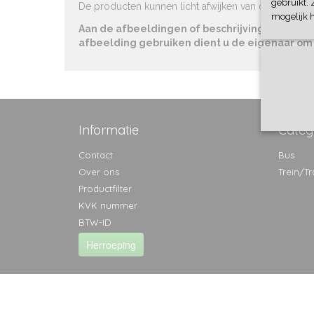
gebruikt. 
De producten kunnen licht afwijken van de afbeeldin
mogelijk 
Aan de afbeeldingen of beschrijving bij de a
afbeelding gebruiken dient u de eigenaar o
Informatie
Categ
Contact
Bus
Over ons
Trein/T
Productfilter
KVK nummer
BTW-ID
Herroeping