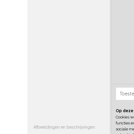
DAF 
Centr
DAF MB
(magn
(magnee
€ 17,50
Toest
Op deze
Cookies w
functies e
Afbeeldingen en beschrijvingen:
sociale me