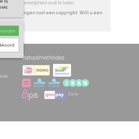
e zij
 met de werkelijkheid eruit te halen.
rekt.
e afbeeldingen rust een copyright. Wilt u een
toestaan
akkoord
Betaalmethodes
ands