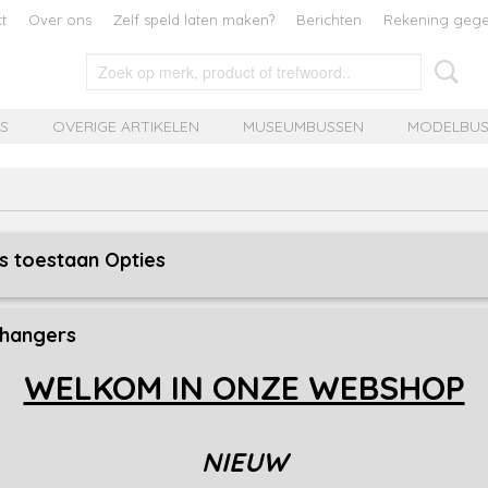
t
Over ons
Zelf speld laten maken?
Berichten
Rekening geg
MS
OVERIGE ARTIKELEN
MUSEUMBUSSEN
MODELBUS
eve Uitverkoop
s toestaan Opties
eer 1 of meerdere opties
lhangers
r op:
WELKOM IN ONZE WEBSHOP
LAATSTE MAGNEET
NIEUW