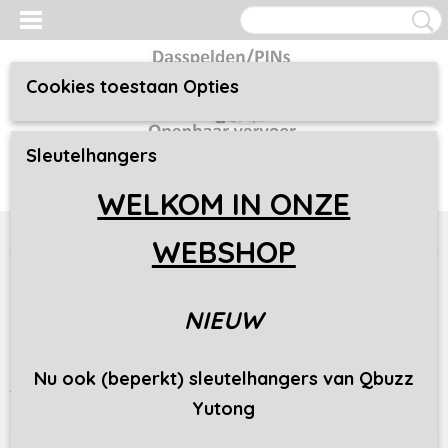
Cookies toestaan Opties
Inloggen
Sleutelhangers
Registreren
UW WINKELWAGEN
Geen producten
(0)
WELKOM IN ONZE
Home
> Berichten
WEBSHOP
Laatste berichten
NIEUW
Keycords en Sleutelhangers
Nu ook (beperkt) sleutelhangers van Qbuzz
Assortiment Uitbreiding
Yutong
Lees meer
0 reacties
Geplaatst op Sunday, 18 October 2020 om 09:46 •