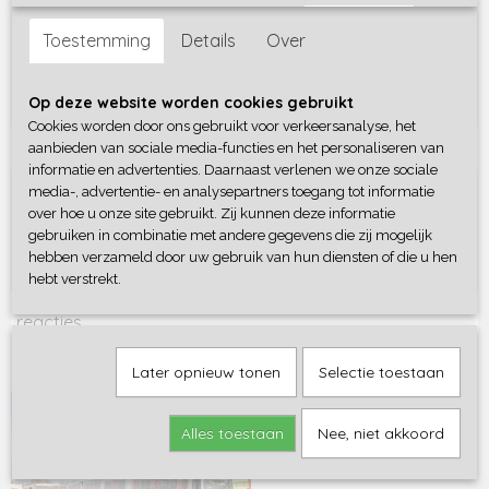
I-Deal nu beschikbaar
Toestemming
Details
Over
Ideal
Op deze website worden cookies gebruikt
Lees meer
Cookies worden door ons gebruikt voor verkeersanalyse, het
0
Geplaatst op Wednesday, 7 October 2020 om 01:14 •
aanbieden van sociale media-functies en het personaliseren van
reacties
informatie en advertenties. Daarnaast verlenen we onze sociale
media-, advertentie- en analysepartners toegang tot informatie
I-Deal
Ok
over hoe u onze site gebruikt. Zij kunnen deze informatie
gebruiken in combinatie met andere gegevens die zij mogelijk
Betalen via I-Deal uitgesteld
hebben verzameld door uw gebruik van hun diensten of die u hen
Lees meer
hebt verstrekt.
458
Geplaatst op Wednesday, 30 September 2020 om 15:27 •
reacties
Inventarisatie RET RSG 3 Metro
Later opnieuw tonen
Selectie toestaan
Inventarisatie RSG 3
Alles toestaan
Nee, niet akkoord
Lees meer