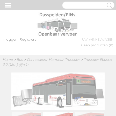
Inloggen
Registreren
UW WINKELWAGEN
Geen producten
(0)
Home
>
Bus
>
Connexxion/ Hermes/ Transdev
>
Transdev Ebusco
3.0 (12m) (lijn 1)