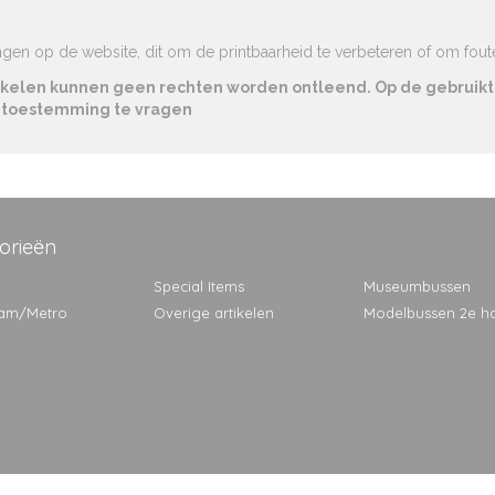
gen op de website, dit om de printbaarheid te verbeteren of om fouten
rtikelen kunnen geen rechten worden ontleend. Op de gebruikt
m toestemming te vragen
orieën
Special Items
Museumbussen
ram/Metro
Overige artikelen
Modelbussen 2e h