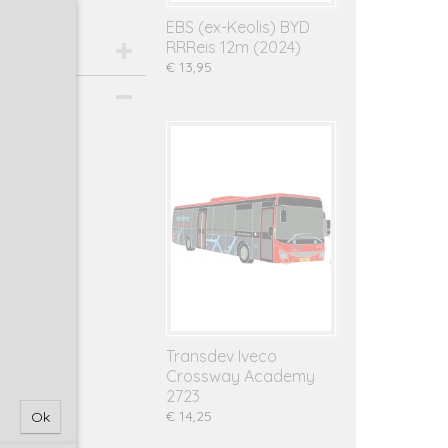
EBS (ex-Keolis) BYD
RRReis 12m (2024)
€ 13,95
Transdev Iveco
Crossway Academy
2723
€ 14,25
Ok