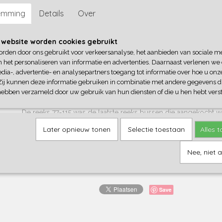
In opdracht gemaakt van Nostalbus in beperkte oplage bij ons 
emming
Details
Over
Lengte / hoogte / breedte 11,62 m / 3,18 m / 2,49 m
 website worden cookies gebruikt
Aantal plaatsen 32+1
orden door ons gebruikt voor verkeersanalyse, het aanbieden van sociale m
n het personaliseren van informatie en advertenties. Daarnaast verlenen we
dia-, advertentie- en analysepartners toegang tot informatie over hoe u onze
In beheer van NostalBus sinds 2016
Zij kunnen deze informatie gebruiken in combinatie met andere gegevens di
hebben verzameld door uw gebruik van hun diensten of die u hen hebt verst
De reeks 77-115 was de laatste reeks bussen die aangekocht
In 1991 werden de bussen overgenomen door De Lijn, waar ze
Later opnieuw tonen
Selectie toestaan
Alles 
werden afgevoerd. Bus 101 hield het uit tot september 2000 e
2012 de beste zorgen bij onze collega's van VlaTAM te Berch
Nee, niet 
https://nostalbus.be/collectie/#101
bron:
Save