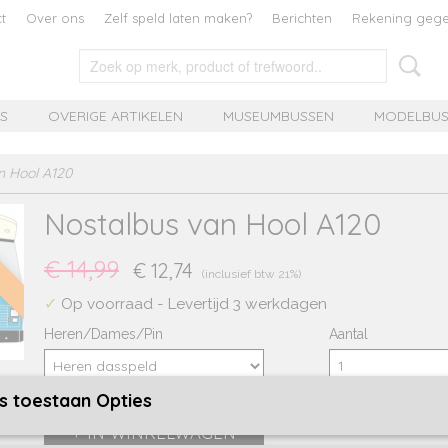
t
Over ons
Zelf speld laten maken?
Berichten
Rekening geg
MS
OVERIGE ARTIKELEN
MUSEUMBUSSEN
MODELBUS
n Hool A120
Nostalbus van Hool A120
g
€ 14,99
€ 12,74
(inclusief btw 21%)
✓
Op voorraad
- Levertijd 3 werkdagen
Heren/Dames/Pin
Aantal
s toestaan Opties
IN WINKELWAGEN